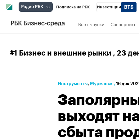
Подписка на РБК
Инвестиции
РБК Вино
Спорт
Школа управления
Все выпуски
Спецпроект
Национальные проекты
Город
Стил
Кредитные рейтинги
Франшизы
Га
#1 Бизнес и внешние рынки
, 23 д
Проверка контрагентов
Политика
Э
Инструменты
⁠,
Мурманск
,
16 дек 202
Заполярны
выходят н
сбыта про