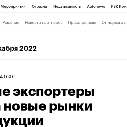
Мероприятия
Отрасли
Недвижимость
Autonews
РБК Ком
 РБК
РБК Образование
РБК Курсы
РБК Life
Тренды
Виз
Решение
Новости партнеров
Пресс-релизы
От первого л
ь
Крипто
РБК Бизнес-среда
Дискуссионный клуб
Исследо
зета
Спецпроекты СПб
Конференции СПб
Спецпроекты
екабря 2022
кономика
Бизнес
Технологии и медиа
Финансы
Рынок на
2, 17:07
е экспортеры
а новые рынки
дукции