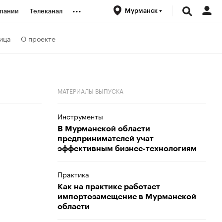
...
Мурманск
пании
Телеканал
ионеры
ица
О проекте
вания
МАТЕРИАЛЫ ВЫПУСКА
личной валюты
Инструменты
В Мурманской области
предпринимателей учат
эффективным бизнес-технологиям
Практика
Как на практике работает
импортозамещение в Мурманской
области