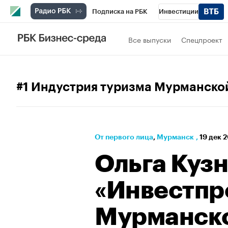
Подписка на РБК
Инвестиции
РБК Вино
Спорт
Школа управления
Все выпуски
Спецпроект
Национальные проекты
Город
Стил
Кредитные рейтинги
Франшизы
Га
#1 Индустрия туризма Мурманско
Проверка контрагентов
Политика
Э
От первого лица
⁠,
Мурманск
,
19 дек 2
Ольга Кузн
«Инвестпр
Мурманско