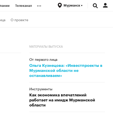
...
Мурманск
пании
Телеканал
ионеры
ица
О проекте
вания
МАТЕРИАЛЫ ВЫПУСКА
личной валюты
От первого лица
Ольга Кузнецова: «Инвестпроекты в
Мурманской области не
останавливаем»
Инструменты
Как экономика впечатлений
работает на имидж Мурманской
области