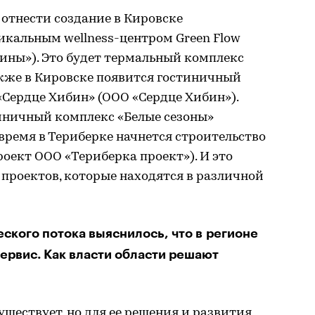
отнести создание в Кировске
икальным wellness-центром Green Flow
ины»). Это будет термальный комплекс
акже в Кировске появится гостиничный
Сердце Хибин» (ООО «Сердце Хибин»).
тиничный комплекс «Белые сезоны»
 время в Териберке начнется строительство
роект ООО «Териберка проект»). И это
а проектов, которые находятся в различной
еского потока выяснилось, что в регионе
ервис. Как власти области решают
ществует, но для ее решения и развития