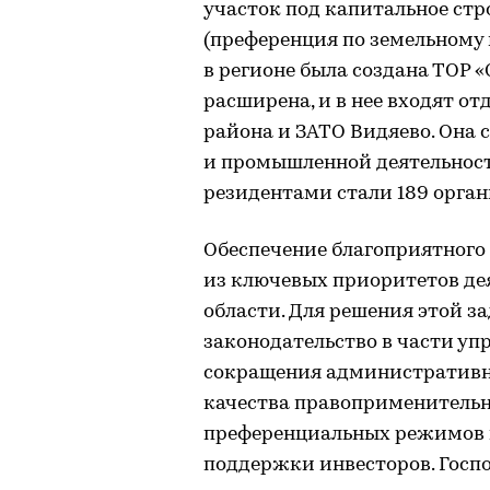
участок под капитальное стр
(преференция по земельному н
в регионе была создана ТОР 
расширена, и в нее входят о
района и ЗАТО Видяево. Она 
и промышленной деятельности
резидентами стали 189 орга
Обеспечение благоприятного
из ключевых приоритетов де
области. Для решения этой з
законодательство в части уп
сокращения административны
качества правоприменительн
преференциальных режимов в
поддержки инвесторов. Госп