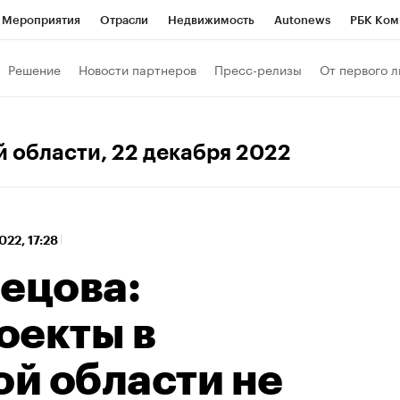
Мероприятия
Отрасли
Недвижимость
Autonews
РБК Ком
 РБК
РБК Образование
РБК Курсы
РБК Life
Тренды
Виз
Решение
Новости партнеров
Пресс-релизы
От первого л
ь
Крипто
РБК Бизнес-среда
Дискуссионный клуб
Исследо
зета
Спецпроекты СПб
Конференции СПб
Спецпроекты
й области
, 22 декабря 2022
кономика
Бизнес
Технологии и медиа
Финансы
Рынок на
022, 17:28
ецова:
оекты в
й области не