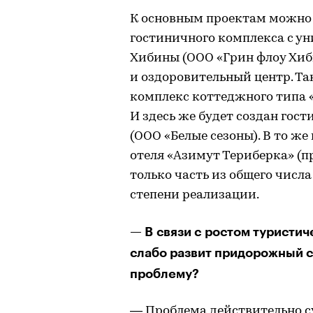
К основным проектам можно 
гостиничного комплекса с ун
Хибины (ООО «Грин флоу Хиб
и оздоровительный центр. Т
комплекс коттеджного типа «
И здесь же будет создан гос
(ООО «Белые сезоны). В то же
отеля «Азимут Териберка» (п
только часть из общего числ
степени реализации.
— В связи с ростом туристич
слабо развит придорожный с
проблему?
— Проблема действительно су