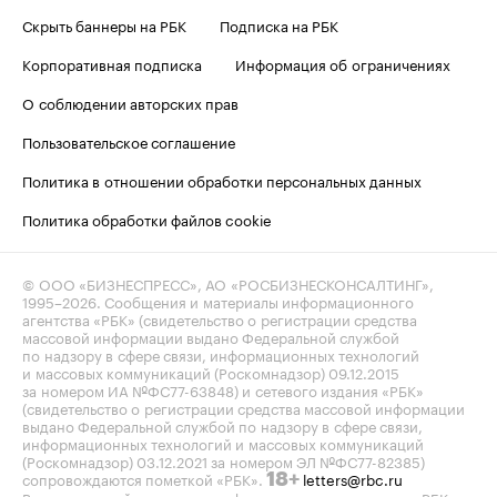
Скрыть баннеры на РБК
Подписка на РБК
Корпоративная подписка
Информация об ограничениях
О соблюдении авторских прав
Пользовательское соглашение
Политика в отношении обработки персональных данных
Политика обработки файлов cookie
© ООО «БИЗНЕСПРЕСС», АО «РОСБИЗНЕСКОНСАЛТИНГ»,
1995–2026
. Сообщения и материалы информационного
агентства «РБК» (свидетельство о регистрации средства
массовой информации выдано Федеральной службой
по надзору в сфере связи, информационных технологий
и массовых коммуникаций (Роскомнадзор) 09.12.2015
за номером ИА №ФС77-63848) и сетевого издания «РБК»
(свидетельство о регистрации средства массовой информации
выдано Федеральной службой по надзору в сфере связи,
информационных технологий и массовых коммуникаций
(Роскомнадзор) 03.12.2021 за номером ЭЛ №ФС77-82385)
сопровождаются пометкой «РБК».
letters@rbc.ru
18+